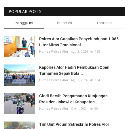
POPULAR POSTS
Minggu ini
Bulan ini
Tahun ini
Polres Alor Gagalkan Penyelundupan 1.085
Liter Miras Tradisional...
Humas Polres Alor
Agu 2, 2026
155
Kapolres Alor Hadiri Pembukaan Open
Turnamen Sepak Bola...
Humas Polres Alor
Agu 2, 2026
134
Gladi Bersih Pengamanan Kunjungan
Presiden Jokowi di Kabupaten...
Humas Polres Alor
Okt 1, 2024
90
Tim Unit Pidum Satreskrim Polres Alor