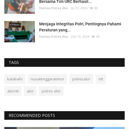
Bersama Tim URC Berhasil...
Humas Polres Alor
Jul 31, 2026
80
Menjaga Integritas Polri, Pentingnya Pahami
Peraturan yang...
Humas Polres Alor
Okt 19, 2024
69
TAGS
kalabahi
nusatenggaratimur
polresalor
ntt
alorntt
alor
polres alor
RECOMMENDED POSTS