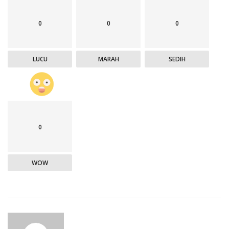
0
0
0
LUCU
MARAH
SEDIH
0
WOW