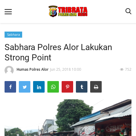
Sabhara
Sabhara Polres Alor Lakukan
Beranda
Strong Point
Terms & Conditions
Humas Polres Alor
Jun 25, 2018 10:00
752
Reskrim
Binkam
Lantas
Giat Ops
Mitra Polisi
Polisi Kita