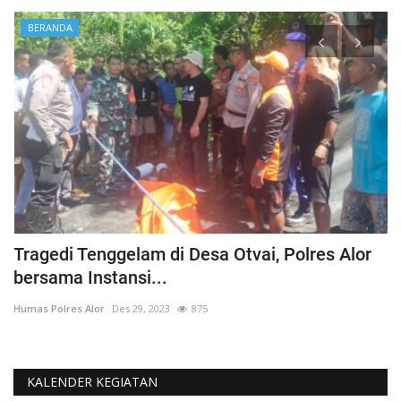
BERANDA
Tragedi Tenggelam di Desa Otvai, Polres Alor
C
bersama Instansi...
O
Humas Polres Alor
Des 29, 2023
875
Hu
KALENDER KEGIATAN