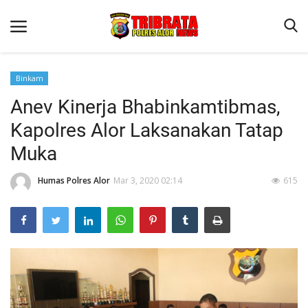
Binkam
Anev Kinerja Bhabinkamtibmas,
Beranda
Kapolres Alor Laksanakan Tatap
Terms & Conditions
Muka
Reskrim
Humas Polres Alor
Mar 3, 2020 02:14
615
Binkam
Lantas
Giat Ops
Mitra Polisi
Polisi Kita