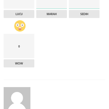
LUCU
MARAH
SEDIH
0
WOW