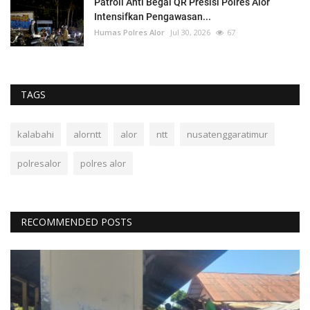
Patroli Anti Begal QR Presisi Polres Alor
Intensifkan Pengawasan...
Humas Polres Alor
Jul 30, 2026
67
TAGS
kalabahi
alorntt
alor
ntt
nusatenggaratimur
polresalor
polres alor
RECOMMENDED POSTS