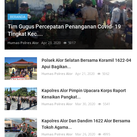
BERANDA
Tim Gugus Percepatan Penanganan Covid- 19
Tingkat Kec....
Humas Polres Alor
Apr 23, 2020
5017
Polsek Alor Selatan Bersama Koramil 1622-04
Apui Bagikan...
Humas Polres Alor
Apr 21, 2020
5062
Kapolres Alor Pimpin Upacara Korps Raport
Kenaikan Pangkat...
Humas Polres Alor
Mar 30, 2020
5541
Kapolres Alor Dan Dandim 1622 Alor Bersama
Tokoh Agama...
Humas Polres Alor
Mar 26, 2020
4995