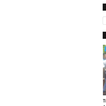
BERANDA
Kasus Pedagang Dipukul Preman Jadi
T