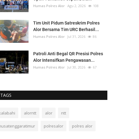
Humas Polres Alor
Agu 2, 2026
108
Tim Unit Pidum Satreskrim Polres
Alor Bersama Tim URC Berhasil...
Humas Polres Alor
Jul 31, 2026
86
Patroli Anti Begal QR Presisi Polres
Alor Intensifkan Pengawasan...
Humas Polres Alor
Jul 30, 2026
67
TAGS
kalabahi
alorntt
alor
ntt
nusatenggaratimur
polresalor
polres alor