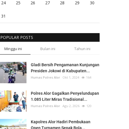
24
25
26
27
28
29
30
31
POPULAR POSTS
Minggu ini
Bulan ini
Tahun ini
Gladi Bersih Pengamanan Kunjungan
Presiden Jokowi di Kabupaten...
Humas Polres Alor
Okt 1, 2024
164
Polres Alor Gagalkan Penyelundupan
1.085 Liter Miras Tradisional...
Humas Polres Alor
Agu 2, 2026
120
Kapolres Alor Hadiri Pembukaan
Open Turnamen Sepak Bola...