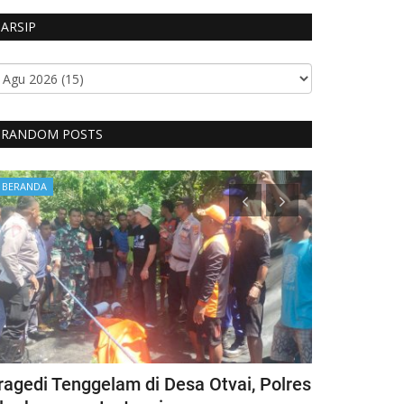
ARSIP
RANDOM POSTS
BERANDA
BERANDA
ragedi Tenggelam di Desa Otvai, Polres
CIPTAKAN