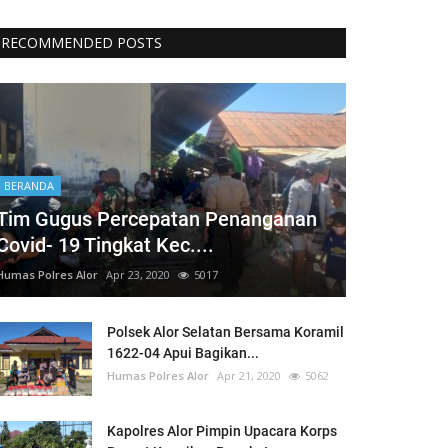
RECOMMENDED POSTS
BERANDA
Tim Gugus Percepatan Penanganan
Covid- 19 Tingkat Kec....
Humas Polres Alor
Apr 23, 2020
5017
Polsek Alor Selatan Bersama Koramil
1622-04 Apui Bagikan...
Humas Polres Alor
Apr 21, 2020
5062
Kapolres Alor Pimpin Upacara Korps