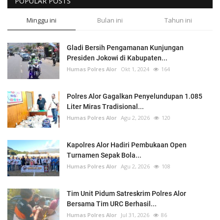
POPULAR POSTS
Minggu ini
Bulan ini
Tahun ini
Gladi Bersih Pengamanan Kunjungan
Presiden Jokowi di Kabupaten...
Humas Polres Alor
Okt 1, 2024
164
Polres Alor Gagalkan Penyelundupan 1.085
Liter Miras Tradisional...
Humas Polres Alor
Agu 2, 2026
120
Kapolres Alor Hadiri Pembukaan Open
Turnamen Sepak Bola...
Humas Polres Alor
Agu 2, 2026
108
Tim Unit Pidum Satreskrim Polres Alor
Bersama Tim URC Berhasil...
Humas Polres Alor
Jul 31, 2026
86