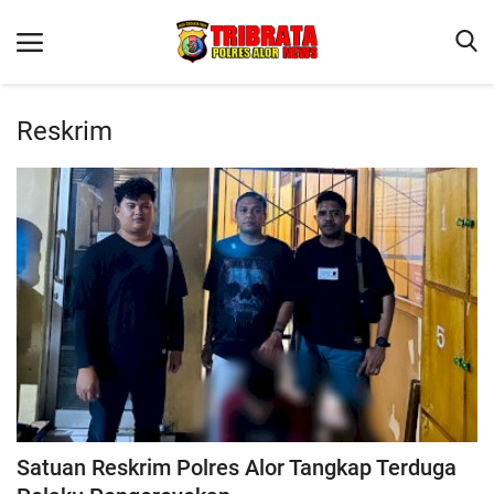
Reskrim
Beranda
Terms & Conditions
Reskrim
Binkam
Lantas
Giat Ops
Mitra Polisi
Polisi Kita
Satuan Reskrim Polres Alor Tangkap Terduga