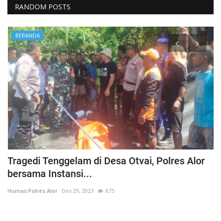
RANDOM POSTS
BERANDA
Tragedi Tenggelam di Desa Otvai, Polres Alor
C
bersama Instansi...
O
Humas Polres Alor
Des 29, 2023
875
Hu