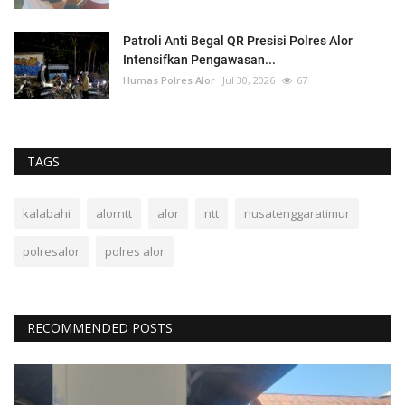
Patroli Anti Begal QR Presisi Polres Alor
Intensifkan Pengawasan...
Humas Polres Alor
Jul 30, 2026
67
TAGS
kalabahi
alorntt
alor
ntt
nusatenggaratimur
polresalor
polres alor
RECOMMENDED POSTS