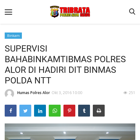
Binkam
SUPERVISI
Beranda
BAHABINKAMTIBMAS POLRES
Terms & Conditions
ALOR DI HADIRI DIT BINMAS
Reskrim
POLDA NTT
Binkam
Humas Polres Alor
Okt 3, 2016 10:00
251
Lantas
Giat Ops
Mitra Polisi
Polisi Kita