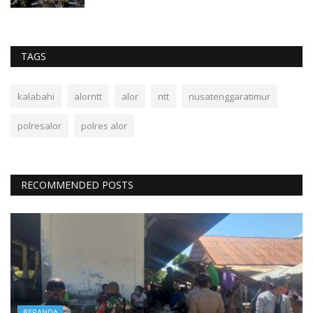
TAGS
kalabahi
alorntt
alor
ntt
nusatenggaratimur
polresalor
polres alor
RECOMMENDED POSTS
BERANDA