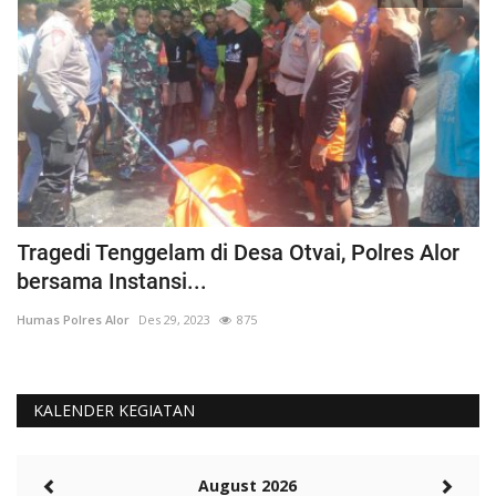
Tragedi Tenggelam di Desa Otvai, Polres Alor
C
bersama Instansi...
O
Humas Polres Alor
Des 29, 2023
875
Hu
KALENDER KEGIATAN
August 2026