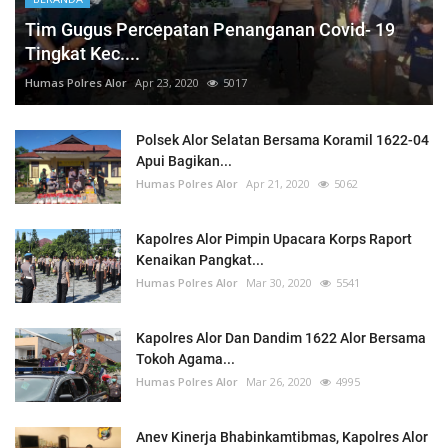
Tim Gugus Percepatan Penanganan Covid- 19
Tingkat Kec....
Humas Polres Alor
Apr 23, 2020
5017
Polsek Alor Selatan Bersama Koramil 1622-04
Apui Bagikan...
Humas Polres Alor
Apr 21, 2020
5062
Kapolres Alor Pimpin Upacara Korps Raport
Kenaikan Pangkat...
Humas Polres Alor
Mar 30, 2020
5541
Kapolres Alor Dan Dandim 1622 Alor Bersama
Tokoh Agama...
Humas Polres Alor
Mar 26, 2020
4995
Anev Kinerja Bhabinkamtibmas, Kapolres Alor