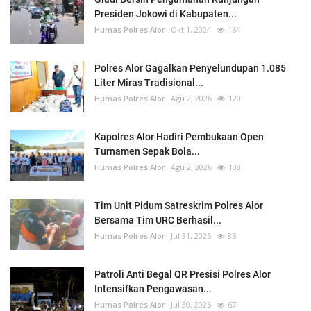
Presiden Jokowi di Kabupaten...
Humas Polres Alor
Okt 1, 2024
164
Polres Alor Gagalkan Penyelundupan 1.085
Liter Miras Tradisional...
Humas Polres Alor
Agu 2, 2026
120
Kapolres Alor Hadiri Pembukaan Open
Turnamen Sepak Bola...
Humas Polres Alor
Agu 2, 2026
108
Tim Unit Pidum Satreskrim Polres Alor
Bersama Tim URC Berhasil...
Humas Polres Alor
Jul 31, 2026
86
Patroli Anti Begal QR Presisi Polres Alor
Intensifkan Pengawasan...
Humas Polres Alor
Jul 30, 2026
67