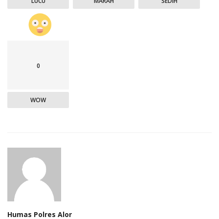
LUCU
MARAH
SEDIH
0
WOW
Humas Polres Alor