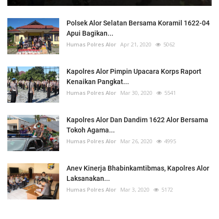
Polsek Alor Selatan Bersama Koramil 1622-04
Apui Bagikan...
Humas Polres Alor
Apr 21, 2020
5062
Kapolres Alor Pimpin Upacara Korps Raport
Kenaikan Pangkat...
Humas Polres Alor
Mar 30, 2020
5541
Kapolres Alor Dan Dandim 1622 Alor Bersama
Tokoh Agama...
Humas Polres Alor
Mar 26, 2020
4995
Anev Kinerja Bhabinkamtibmas, Kapolres Alor
Laksanakan...
Humas Polres Alor
Mar 3, 2020
5172