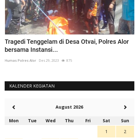
Tragedi Tenggelam di Desa Otvai, Polres Alor
C
bersama Instansi...
O
Humas Polres Alor
Des 29, 2023
875
Hu
KALENDER KEGIATAN
August 2026
Mon
Tue
Wed
Thu
Fri
Sat
Sun
1
2