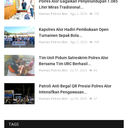
Polres Alor Gagalkan Penyelundupan 1.085
Liter Miras Tradisional...
Humas Polres Alor
Agu 2, 2026
120
Kapolres Alor Hadiri Pembukaan Open
Turnamen Sepak Bola...
Humas Polres Alor
Agu 2, 2026
108
Tim Unit Pidum Satreskrim Polres Alor
Bersama Tim URC Berhasil...
Humas Polres Alor
Jul 31, 2026
86
Patroli Anti Begal QR Presisi Polres Alor
Intensifkan Pengawasan...
Humas Polres Alor
Jul 30, 2026
67
TAGS