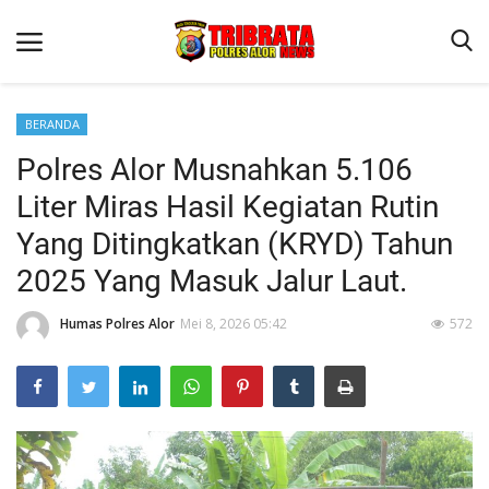
BERANDA
Polres Alor Musnahkan 5.106
Beranda
Liter Miras Hasil Kegiatan Rutin
Terms & Conditions
Yang Ditingkatkan (KRYD) Tahun
Reskrim
2025 Yang Masuk Jalur Laut.
Binkam
Humas Polres Alor
Mei 8, 2026 05:42
572
Lantas
Giat Ops
Mitra Polisi
Polisi Kita