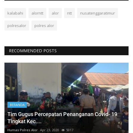
kalabahi
alorntt
alor
ntt
nusatenggaratimur
polresalor
polres alor
RECOMMENDED POSTS
BERANDA
Tim Gugus Percepatan Penanganan Covid- 19
Tingkat Kec....
Humas Polres Alor
Apr 23, 2020
5017