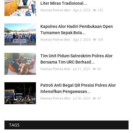
Liter Miras Tradisional...
Humas Polres Alor
Agu 2, 2026
120
Kapolres Alor Hadiri Pembukaan Open
Turnamen Sepak Bola...
Humas Polres Alor
Agu 2, 2026
108
Tim Unit Pidum Satreskrim Polres Alor
Bersama Tim URC Berhasil...
Humas Polres Alor
Jul 31, 2026
86
Patroli Anti Begal QR Presisi Polres Alor
Intensifkan Pengawasan...
Humas Polres Alor
Jul 30, 2026
67
TAGS