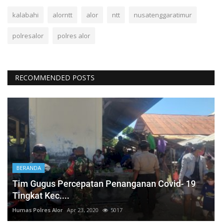
kalabahi
alorntt
alor
ntt
nusatenggaratimur
polresalor
polres alor
RECOMMENDED POSTS
BERANDA
Tim Gugus Percepatan Penanganan Covid- 19
Tingkat Kec....
Humas Polres Alor
Apr 23, 2020
5017