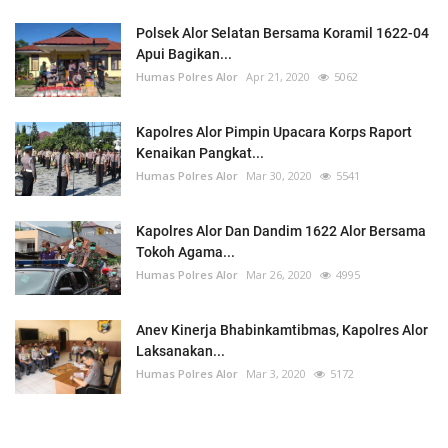
Polsek Alor Selatan Bersama Koramil 1622-04
Apui Bagikan...
Humas Polres Alor
Apr 21, 2020
5062
Kapolres Alor Pimpin Upacara Korps Raport
Kenaikan Pangkat...
Humas Polres Alor
Mar 30, 2020
5541
Kapolres Alor Dan Dandim 1622 Alor Bersama
Tokoh Agama...
Humas Polres Alor
Mar 26, 2020
4995
Anev Kinerja Bhabinkamtibmas, Kapolres Alor
Laksanakan...
Humas Polres Alor
Mar 3, 2020
5172