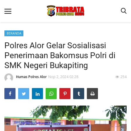
BERANDA
Polres Alor Gelar Sosialisasi
Beranda
Penerimaan Bakomsus Polri di
Terms & Conditions
SMK Negeri Bukapiting
Reskrim
Humas Polres Alor
Nop 2, 2024 02:28
254
Binkam
Lantas
Giat Ops
Mitra Polisi
Polisi Kita