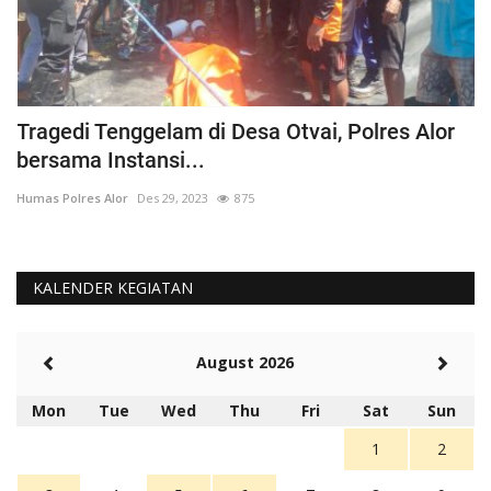
Tragedi Tenggelam di Desa Otvai, Polres Alor
C
bersama Instansi...
O
Humas Polres Alor
Des 29, 2023
875
Hu
KALENDER KEGIATAN
August 2026
Mon
Tue
Wed
Thu
Fri
Sat
Sun
1
2