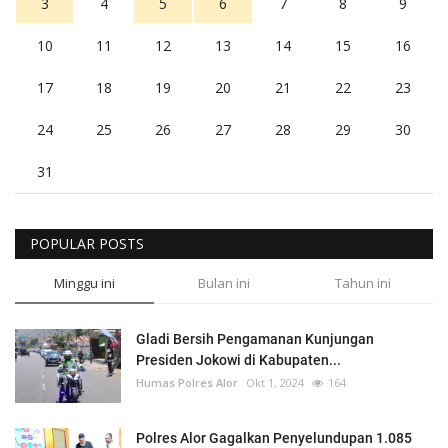
3
4
5
6
7
8
9
10
11
12
13
14
15
16
17
18
19
20
21
22
23
24
25
26
27
28
29
30
31
POPULAR POSTS
Minggu ini
Bulan ini
Tahun ini
Gladi Bersih Pengamanan Kunjungan
Presiden Jokowi di Kabupaten...
Humas Polres Alor
Okt 1, 2024
164
Polres Alor Gagalkan Penyelundupan 1.085