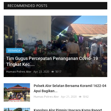
RECOMMENDED POSTS
BERANDA
Tim Gugus Percepatan Penanganan Covid- 19
Tingkat Kec....
Humas Polres Alor
Apr 23, 2020
5017
Polsek Alor Selatan Bersama Koramil 1622-04
Apui Bagikan...
Humas Polres Alor
Apr 21, 2020
5062
Kapolres Alor Pimpin Upacara Korps Raport