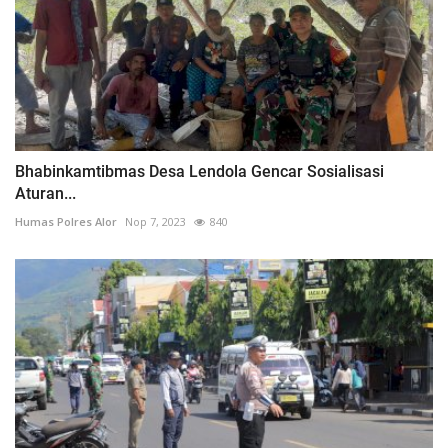
Bhabinkamtibmas Desa Lendola Gencar Sosialisasi
Aturan...
Humas Polres Alor
Nop 7, 2023
840