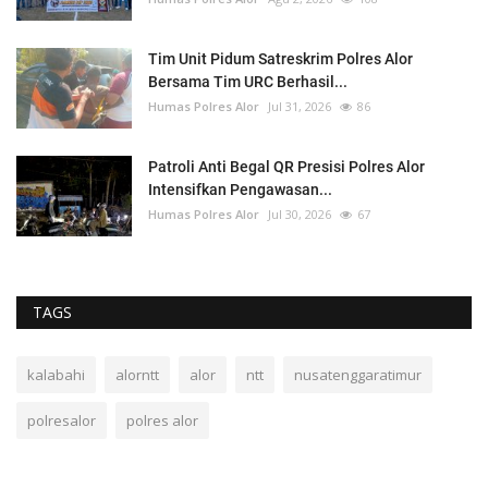
Tim Unit Pidum Satreskrim Polres Alor
Bersama Tim URC Berhasil...
Humas Polres Alor
Jul 31, 2026
86
Patroli Anti Begal QR Presisi Polres Alor
Intensifkan Pengawasan...
Humas Polres Alor
Jul 30, 2026
67
TAGS
kalabahi
alorntt
alor
ntt
nusatenggaratimur
polresalor
polres alor