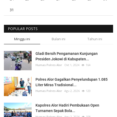
31
POPULAR POSTS
Minggu ini
Bulan ini
Tahun ini
Gladi Bersih Pengamanan Kunjungan
Presiden Jokowi di Kabupaten...
Humas Polres Alor
Okt 1, 2024
164
Polres Alor Gagalkan Penyelundupan 1.085
Liter Miras Tradisional...
Humas Polres Alor
Agu 2, 2026
120
Kapolres Alor Hadiri Pembukaan Open
Turnamen Sepak Bola...
Humas Polres Alor
Agu 2, 2026
108