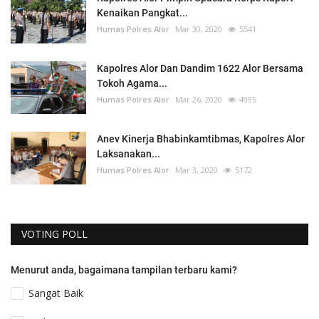
Kenaikan Pangkat...
Humas Polres Alor
Mar 30, 2020
5541
Kapolres Alor Dan Dandim 1622 Alor Bersama
Tokoh Agama...
Humas Polres Alor
Mar 26, 2020
4995
Anev Kinerja Bhabinkamtibmas, Kapolres Alor
Laksanakan...
Humas Polres Alor
Mar 3, 2020
5172
VOTING POLL
Menurut anda, bagaimana tampilan terbaru kami?
Sangat Baik