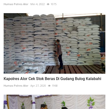
Humas Polres Alor
Mei 4, 2022
1075
Kapolres Alor Cek Stok Beras Di Gudang Bulog Kalabahi
Humas Polres Alor
Apr 27, 2020
1968