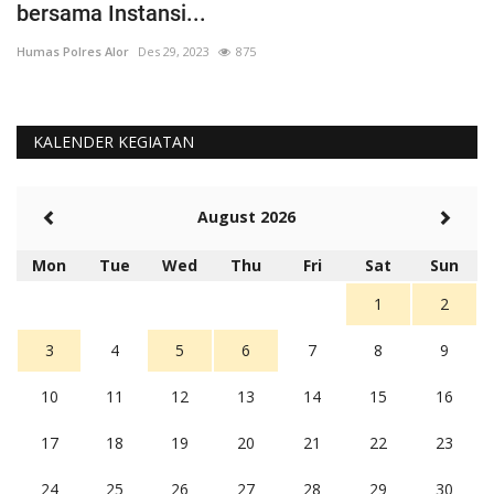
bersama Instansi...
O
Humas Polres Alor
Des 29, 2023
875
Hu
KALENDER KEGIATAN
August 2026
Mon
Tue
Wed
Thu
Fri
Sat
Sun
1
2
3
4
5
6
7
8
9
10
11
12
13
14
15
16
17
18
19
20
21
22
23
24
25
26
27
28
29
30