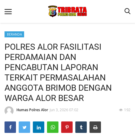
BERANDA
POLRES ALOR FASILITASI
Beranda
PERDAMAIAN DAN
Terms & Conditions
PENCABUTAN LAPORAN
Reskrim
TERKAIT PERMASALAHAN
Binkam
ANGGOTA BRIMOB DENGAN
Lantas
WARGA ALOR BESAR
Giat Ops
Humas Polres Alor
Jun 3, 2026 07:02
192
Mitra Polisi
Polisi Kita