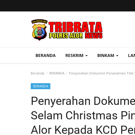
BERANDA
RESKRIM
BINKAM
LA
Beranda
BERANDA
Penyerahan Dokumen Penanaman Titik Se
BERANDA
Penyerahan Dokume
Selam Christmas Pin
Alor Kepada KCD Pe