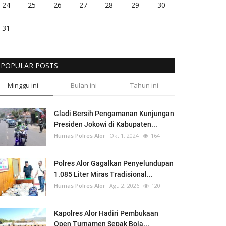
24
25
26
27
28
29
30
31
POPULAR POSTS
Minggu ini
Bulan ini
Tahun ini
Gladi Bersih Pengamanan Kunjungan
Presiden Jokowi di Kabupaten...
Humas Polres Alor
Okt 1, 2024
164
Polres Alor Gagalkan Penyelundupan
1.085 Liter Miras Tradisional...
Humas Polres Alor
Agu 2, 2026
120
Kapolres Alor Hadiri Pembukaan
Open Turnamen Sepak Bola...