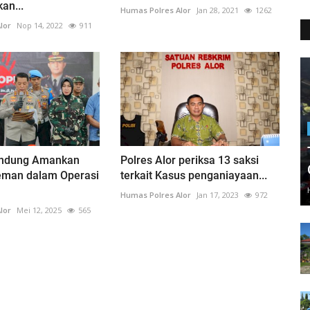
n...
Humas Polres Alor
Jan 28, 2021
1262
lor
Nop 14, 2022
911
andung Amankan
Polres Alor periksa 13 saksi
eman dalam Operasi
terkait Kasus penganiayaan...
Humas Polres Alor
Jan 17, 2023
972
lor
Mei 12, 2025
565