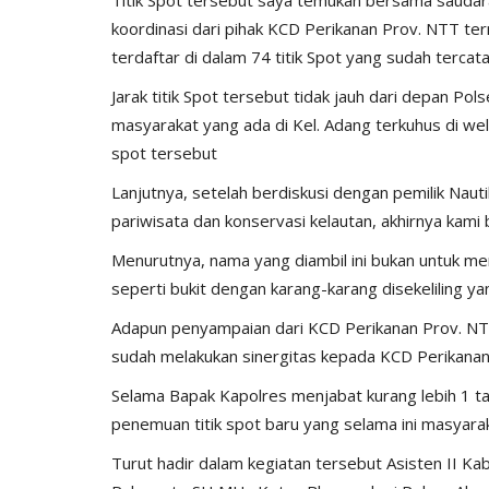
koordinasi dari pihak KCD Perikanan Prov. NTT te
terdaftar di dalam 74 titik Spot yang sudah terca
Jarak titik Spot tersebut tidak jauh dari depan Po
masyarakat yang ada di Kel. Adang terkuhus di w
spot tersebut
Lanjutnya, setelah berdiskusi dengan pemilik Naut
pariwisata dan konservasi kelautan, akhirnya kam
BERANDA
Menurutnya, nama yang diambil ini bukan untuk me
seperti bukit dengan karang-karang disekeliling ya
Adapun penyampaian dari KCD Perikanan Prov. NT
sudah melakukan sinergitas kepada KCD Perikanan 
Selama Bapak Kapolres menjabat kurang lebih 1 ta
penemuan titik spot baru yang selama ini masyar
Turut hadir dalam kegiatan tersebut Asisten II Ka
kul Preman Jadi
Tragedi Tenggelam di Desa Otvai