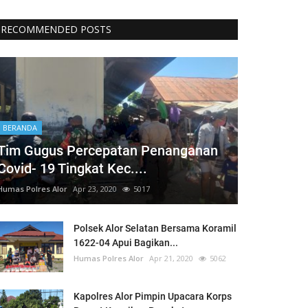
RECOMMENDED POSTS
BERANDA
Tim Gugus Percepatan Penanganan
Covid- 19 Tingkat Kec....
Humas Polres Alor
Apr 23, 2020
5017
Polsek Alor Selatan Bersama Koramil
1622-04 Apui Bagikan...
Humas Polres Alor
Apr 21, 2020
5062
Kapolres Alor Pimpin Upacara Korps