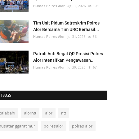
Humas Polres Alor
Agu 2, 2026
108
Tim Unit Pidum Satreskrim Polres
Alor Bersama Tim URC Berhasil...
Humas Polres Alor
Jul 31, 2026
86
Patroli Anti Begal QR Presisi Polres
Alor Intensifkan Pengawasan...
Humas Polres Alor
Jul 30, 2026
67
TAGS
kalabahi
alorntt
alor
ntt
nusatenggaratimur
polresalor
polres alor