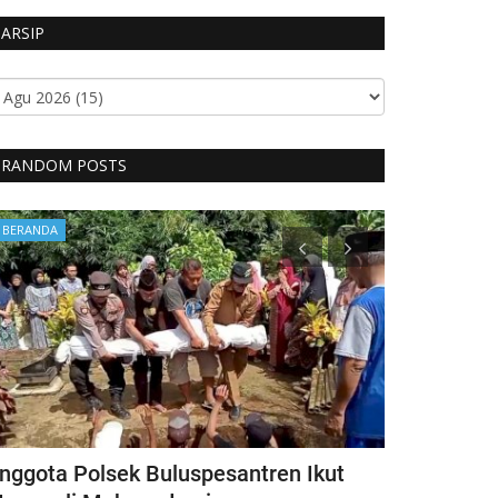
ARSIP
RANDOM POSTS
BERANDA
BERANDA
nggota Polsek Buluspesantren Ikut
Kunjungi LD