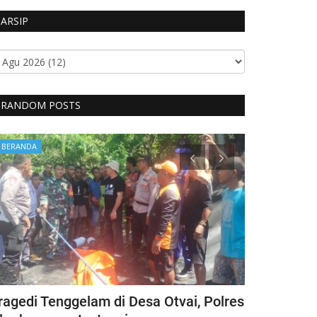
ARSIP
RANDOM POSTS
BERANDA
BERANDA
ragedi Tenggelam di Desa Otvai, Polres
CIPTAKAN