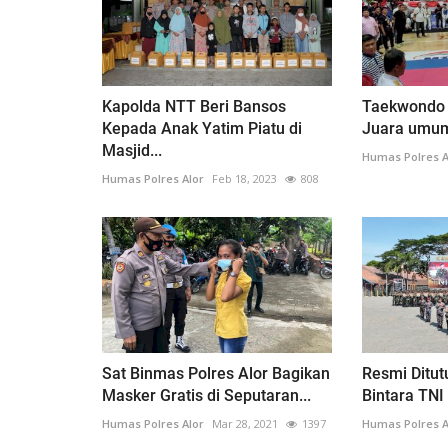
Kapolda NTT Beri Bansos
Taekwondo G
Kepada Anak Yatim Piatu di
Juara umum 
Masjid...
Humas Polres A
Humas Polres Alor
Feb 18, 2023
808
Sat Binmas Polres Alor Bagikan
Resmi Ditutu
Masker Gratis di Seputaran...
Bintara TNI 
Humas Polres Alor
Mar 28, 2021
1397
Humas Polres A