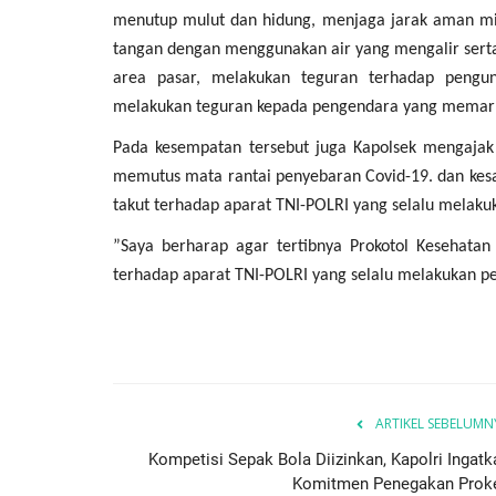
menutup mulut dan hidung, menjaga jarak aman mini
tangan dengan menggunakan air yang mengalir serta 
area pasar, melakukan teguran terhadap pengu
melakukan teguran kepada pengendara yang memark
Pada kesempatan tersebut juga Kapolsek mengajak
memutus mata rantai penyebaran Covid-19. dan kesad
takut terhadap aparat TNI-POLRI yang selalu melakuk
BERANDA
”Saya berharap agar tertibnya Prokotol Kesehatan 
terhadap aparat TNI-POLRI yang selalu melakukan pen
ARTIKEL SEBELUMN
Kompetisi Sepak Bola Diizinkan, Kapolri Ingatk
ng Marapi Yang
Ketua Komisi III: Polri Berhasil
Komitmen Penegakan Prok