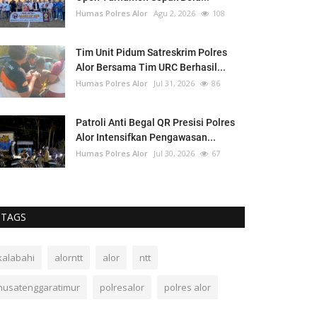
Humas Polres Alor
Agu 2, 2026
108
Tim Unit Pidum Satreskrim Polres
Alor Bersama Tim URC Berhasil...
Humas Polres Alor
Jul 31, 2026
86
Patroli Anti Begal QR Presisi Polres
Alor Intensifkan Pengawasan...
Humas Polres Alor
Jul 30, 2026
67
TAGS
kalabahi
alorntt
alor
ntt
nusatenggaratimur
polresalor
polres alor