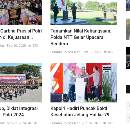
arbha Presisi Polri
Tanamkan Nilai Kebangsaan,
di Kejuaraan...
Polda NTT Gelar Upacara
Bendera...
lor
Feb 20, 2025
578
Humas Polres Alor
Feb 17, 2023
882
p, Diklat Integrasi
Kapolri Hadiri Puncak Bakti
- Polri 2024...
Kesehatan Jelang Hut ke-79...
lor
Sep 22, 2024
516
Humas Polres Alor
Jun 16, 2025
387