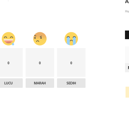
Tersangka Tak Profesional,...
A
Humas Polres Alor
Okt 13, 2021
1074
Hu
0
0
0
LUCU
MARAH
SEDIH