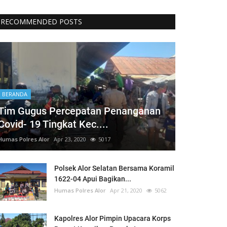
RECOMMENDED POSTS
BERANDA
Tim Gugus Percepatan Penanganan
Covid- 19 Tingkat Kec....
Humas Polres Alor
Apr 23, 2020
5017
Polsek Alor Selatan Bersama Koramil
1622-04 Apui Bagikan...
Humas Polres Alor
Apr 21, 2020
5062
Kapolres Alor Pimpin Upacara Korps