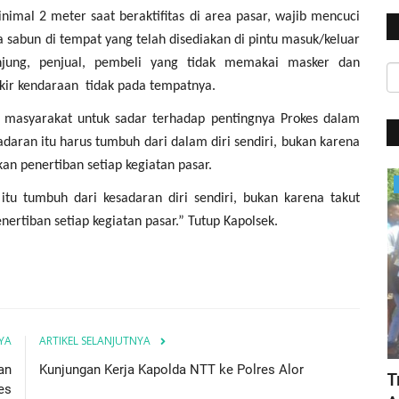
mal 2 meter saat beraktifitas di area pasar, wajib mencuci
sabun di tempat yang telah disediakan di pintu masuk/keluar
njung, penjual, pembeli yang tidak memakai masker dan
ir kendaraan tidak pada tempatnya.
 masyarakat untuk sadar terhadap pentingnya Prokes dalam
aran itu harus tumbuh dari dalam diri sendiri, bukan karena
an penertiban setiap kegiatan pasar.
BERANDA
itu tumbuh dari kesadaran diri sendiri, bukan karena takut
ertiban setiap kegiatan pasar.” Tutup Kapolsek.
YA
ARTIKEL SELANJUTNYA
an
Kunjungan Kerja Kapolda NTT ke Polres Alor
Kasus Pedagang Dipukul Preman Jadi
T
es