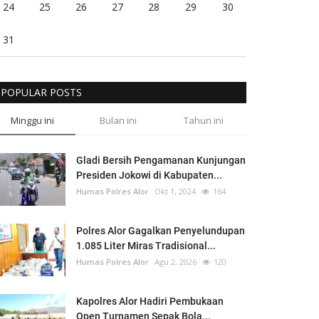
24
25
26
27
28
29
30
31
POPULAR POSTS
Minggu ini
Bulan ini
Tahun ini
Gladi Bersih Pengamanan Kunjungan
Presiden Jokowi di Kabupaten...
Humas Polres Alor
Okt 1, 2024
164
Polres Alor Gagalkan Penyelundupan
1.085 Liter Miras Tradisional...
Humas Polres Alor
Agu 2, 2026
120
Kapolres Alor Hadiri Pembukaan
Open Turnamen Sepak Bola...