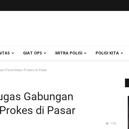
NTAS
GIAT OPS
MITRA POLISI
POLISI KITA
an Penertiban Prokes di Pasar
tugas Gabungan
Prokes di Pasar
196